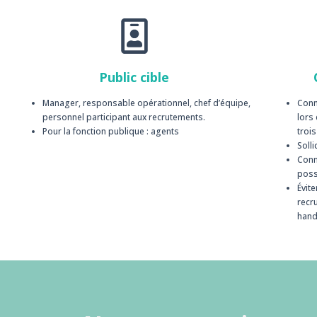
Public cible
Manager, responsable opérationnel, chef d’équipe,
Conn
personnel participant aux recrutements.
lors
Pour la fonction publique : agents
troi
Solli
Conn
poss
Évite
recru
hand