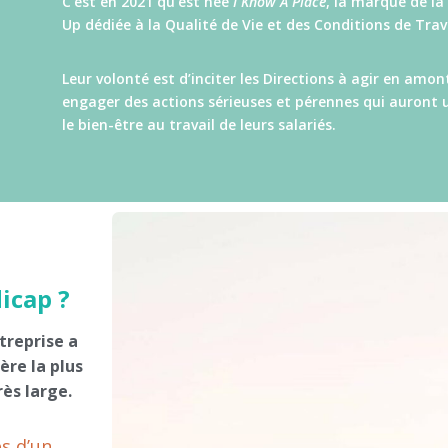
C’est en 2021 qu’est née
I Know A Place
, la marque de la 
Up dédiée à la Qualité de Vie et des Conditions de Trava
Leur volonté est d’inciter les Directions à agir en amon
engager des actions sérieuses et pérennes qui auront 
le bien-être au travail de leurs salariés.
icap ?
treprise
a
ère la plus
rès large.
ès d’un