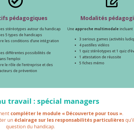
tifs pédagogiques
Modalités pédagog
les stéréotypes autour du handicap
Une
approche multimodale
incluant 
les 5 types de handicaps
3 serious games (activités ludi
 les conditions d’une intégration
4 pastilles vidéos
1 quiz stéréotypes et 1 quiz d’é
les différentes possibilités de
1 attestation de réussite
ans l’emploi
5 fiches mémo
 le rôle de l’entreprise et des
 acteurs de prévention
u travail : spécial managers
nnent
compléter le module « Découverte pour tous »
.
rter un
éclairage sur les responsabilités particulières
qu’i
question du handicap.