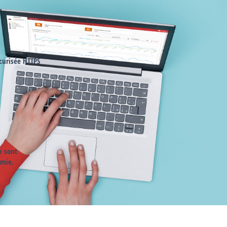
curisée HTTPS
n sont
omie.