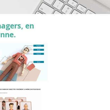
nagers, en
enne.