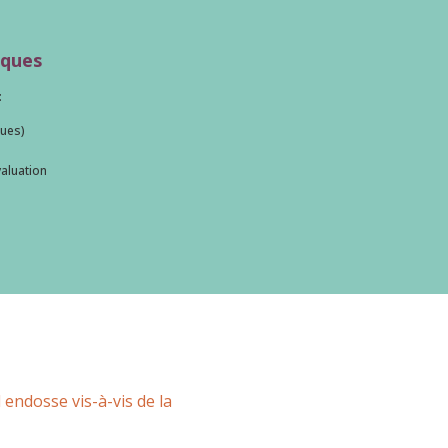
iques
:
ques)
valuation
l endosse vis-à-vis de la