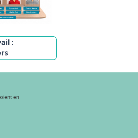
il :
ers
 soient en