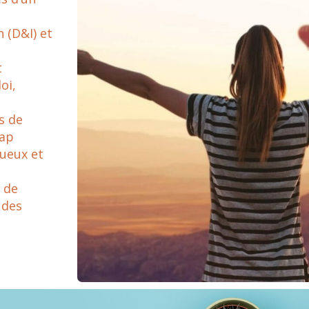
 (D&I) et
t
oi,
s de
cap
ueux et
 de
 des