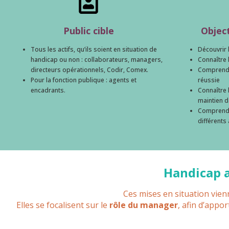
Public cible
Objec
Tous les actifs, qu’ils soient en situation de
Découvrir 
handicap ou non : collaborateurs, managers,
Connaître 
directeurs opérationnels, Codir, Comex.
Comprendre
Pour la fonction publique : agents et
réussie
encadrants.
Connaître 
maintien d
Comprendre
différents
Handicap a
Ces mises en situation vie
Elles se focalisent sur le
rôle du manager
, afin d’appo