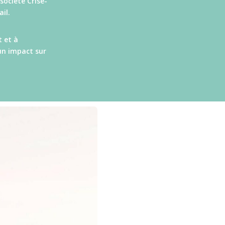
société Crise-
il.
t et à
un impact sur