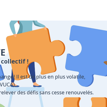
VE
ollectif !
nge ! Il est de plus en plus volatile,
 VUCA).
elever des défis sans cesse renouvelés.