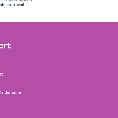
de du travail
ert
st
 le domaine