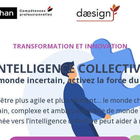
TRANSFORMATION ET INNOVATION
NTELLIGENCE COLLECTI
onde incertain, activez la force du c
être plus agile et plus résilient… le monde cha
ain, complexe et ambigu (on parle de monde
vers l’intelligence collective peut aider à r