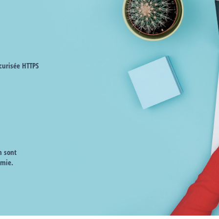
curisée HTTPS
n sont
omie.