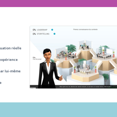
tuation réelle
’expérience
 par lui-même
e