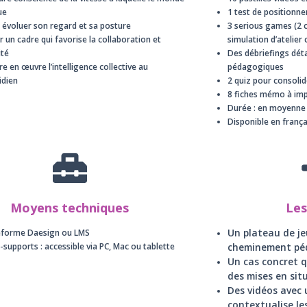
ue
1 test de position
e évoluer son regard et sa posture
3 serious games (2 c
 un cadre qui favorise la collaboration et
simulation d’atelier 
lité
Des débriefings dét
e en œuvre l’intelligence collective au
pédagogiques
idien
2 quiz pour consolid
8 fiches mémo à imp
Durée : en moyenne
Disponible en frança
Moyens techniques
Les
Un plateau de je
eforme Daesign ou LMS
-supports : accessible via PC, Mac ou tablette
cheminement pé
Un cas concret qu
des mises en sit
Des vidéos avec 
contextualise l