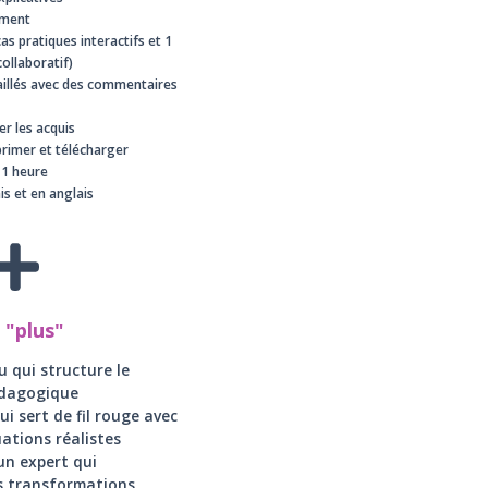
nement
as pratiques interactifs et 1
collaboratif)
aillés avec des commentaires
er les acquis
rimer et télécharger
 1 heure
is et en anglais
 "plus"
u qui structure le
dagogique
i sert de fil rouge avec
uations réalistes
un expert qui
es transformations