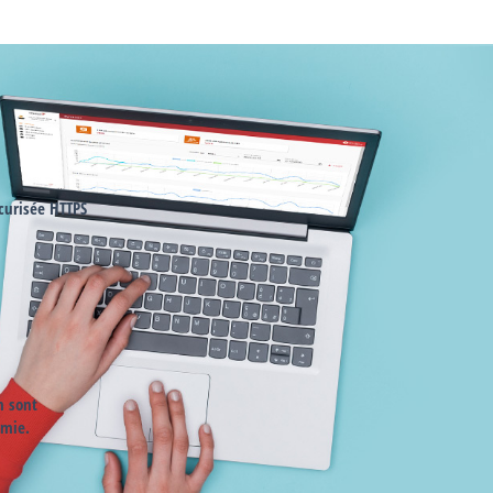
curisée HTTPS
n sont
omie.