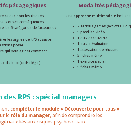
tifs pédagogiques
Modalités pédagog
e ce que sont les risques
Une
approche multimodale
incluant 
iaux et ses conséquences
2 serious games (activités ludi
 les 6 catégories de facteurs de
5 pastilles vidéo
1 quiz découverte
érer les signes de RPS et savoir
1 quiz d’évaluation
estions poser
1 attestation de réussite
e qui peut agir et comment
5 fiches mémo
1 exercice papier
ue dit la loi (cadre légal)
5 fiches mémo
 des RPS : spécial managers
nnent
compléter le module « Découverte pour tous »
.
sur le
rôle du manager
, afin de comprendre les
gériaux liés aux risques psychosociaux.