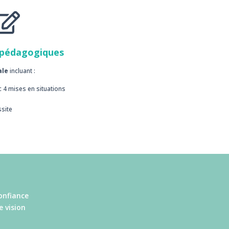
 pédagogiques
ale
incluant :
 4 mises en situations
ssite
onfiance
e vision