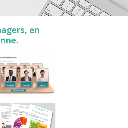
nagers, en
enne.