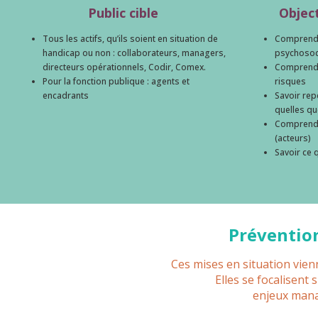
Public cible
Objec
Tous les actifs, qu’ils soient en situation de
Comprendr
handicap ou non : collaborateurs, managers,
psychosoc
directeurs opérationnels, Codir, Comex.
Comprendre
Pour la fonction publique : agents et
risques
encadrants
Savoir rep
quelles qu
Comprendr
(acteurs)
Savoir ce q
Prévention
Ces mises en situation vie
Elles se focalisent 
enjeux mana