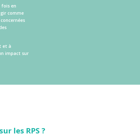
 fois en
’agir comme
s concernées
des
t et à
un impact sur
sur les RPS ?