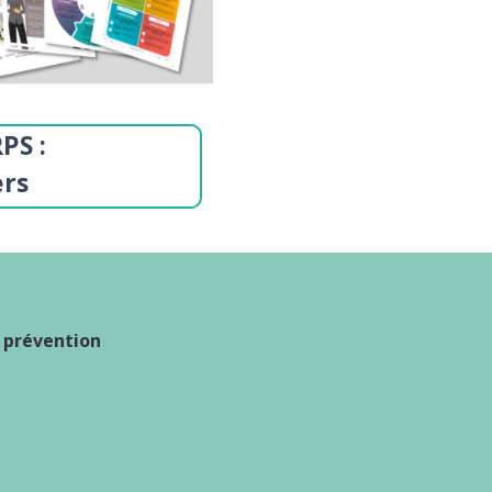
PS :
ers
a prévention