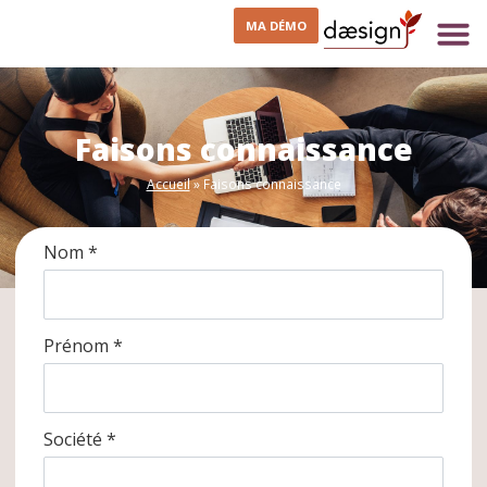
MA DÉMO
Faisons connaissance
Accueil
»
Faisons connaissance
Nom *
Prénom *
Société *