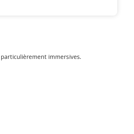
s particulièrement immersives.
NO