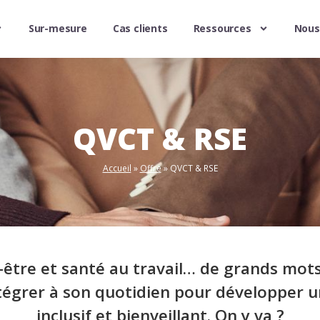
Sur-mesure
Cas clients
Ressources
Nous
QVCT & RSE
Accueil
»
Offre
»
QVCT & RSE
n-être et santé au travail… de grands mot
tégrer à son quotidien pour développer
inclusif et bienveillant. On y va ?