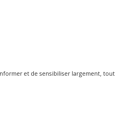
Un fo
préve
prati
former et de sensibiliser largement, tout
NO