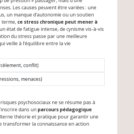
oup de pression » passager, mais d’une
nses. Les causes peuvent être variées : une
flous, un manque d’autonomie ou un soutien
ng terme,
ce stress chronique peut mener à
 un état de fatigue intense, de cynisme vis-à-vis
vention du stress passe par une meilleure
veille à l’équilibre entre la vie
cèlement, conflit)
gressions, menaces)
 risques psychosociaux ne se résume pas à
s’inscrire dans un
parcours pédagogique
alterne théorie et pratique pour garantir une
e transformer la connaissance en action