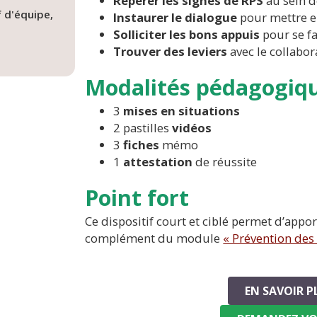
Repérer les signes de RPS
au sein d
 d'équipe,
Instaurer le dialogue
pour mettre en
Solliciter les bons appuis
pour se fa
Trouver des leviers
avec le collabor
Modalités pédagogiq
3
mises en situations
2 pastilles
vidéos
3
fiches
mémo
1
attestation
de réussite
Point fort
Ce dispositif court et ciblé permet d’ap
complément du module
« Prévention des
EN SAVOIR P