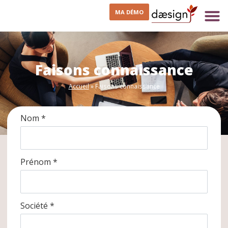
MA DÉMO
Faisons connaissance
Accueil
»
Faisons connaissance
Nom *
Prénom *
Société *