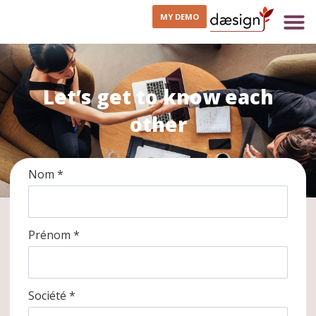
MY DEMO
Let’s get to know each
other
Nom *
Prénom *
Société *