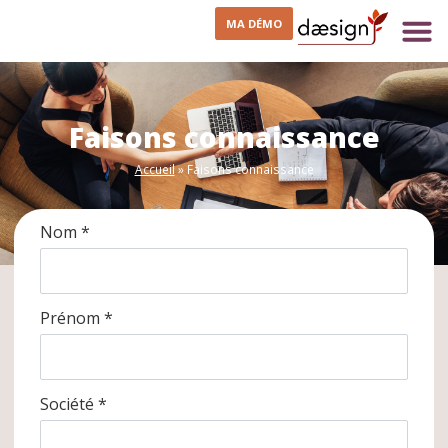
MA DÉMO
Faisons connaissance
Accueil
»
Faisons connaissance
Nom *
Prénom *
Société *