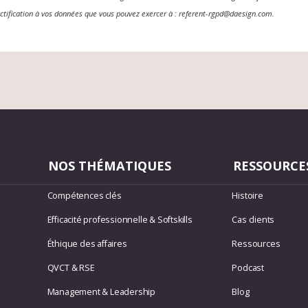
ectification à vos données que vous pouvez exercer à : referent-rgpd@daesign.com.
NOS THÉMATIQUES
RESSOURCE
Compétences clés
Histoire
Efficacité professionnelle & Softskills
Cas clients
Éthique des affaires
Ressources
QVCT & RSE
Podcast
Management & Leadership
Blog