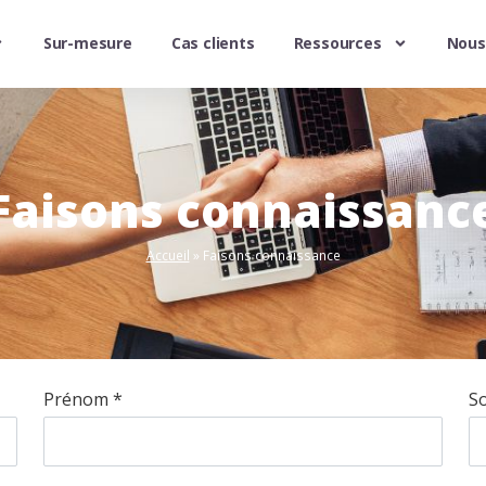
Sur-mesure
Cas clients
Ressources
Nous
Faisons connaissanc
Accueil
»
Faisons connaissance
Prénom *
So