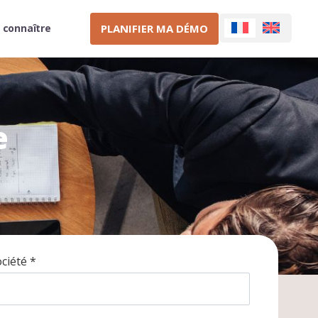
PLANIFIER MA DÉMO
 connaître
e
ciété *