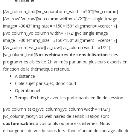
en interne
[/vc_column_text][vc_separator el_width= »50″][/vc_column]
[/vc_row][vc_row][vc_column width= »1/2″][vc_single_image
image= »3043″ img_size= »150×150″ alignment= »center »]
[/vc_column][vc_column width= »1/2″][vc_single_image
image= »3044″ img_size= »150×150″ alignment= »center »]
[/vc_column][/vc_row][vc_row][vc_column width= »1/2″]
[vc_column_text]
Nos webinaires de sensibilisation :
des
programmes ciblés de 2H animés par un ou plusieurs experts en
fonction de la thématique retenue.
A distance
Ciblé sujet par sujet, donc court
Opérationnel
Temps d’échange avec les participants en fin de session
[/vc_column_text][/vc_column][vc_column width= »1/2″]
[vc_column_text]Nos webinaires de sensibilisation sont
customisables
à vos outils ou process internes. Nous
échangeons de vos besoins lors d’une réunion de cadrage afin de