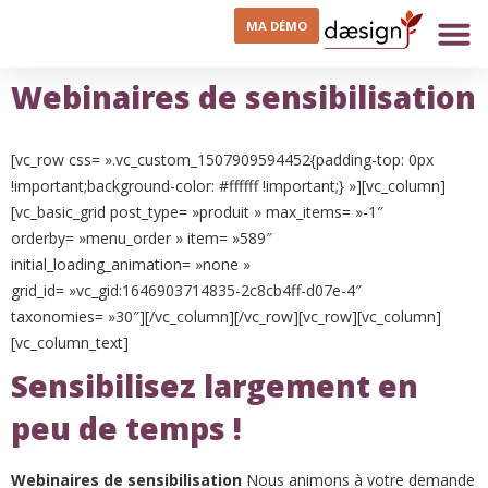
MA DÉMO
Webinaires de sensibilisation
[vc_row css= ».vc_custom_1507909594452{padding-top: 0px
!important;background-color: #ffffff !important;} »][vc_column]
[vc_basic_grid post_type= »produit » max_items= »-1″
orderby= »menu_order » item= »589″
initial_loading_animation= »none »
grid_id= »vc_gid:1646903714835-2c8cb4ff-d07e-4″
taxonomies= »30″][/vc_column][/vc_row][vc_row][vc_column]
[vc_column_text]
Sensibilisez largement en
peu de temps !
Webinaires de sensibilisation
Nous animons à votre demande