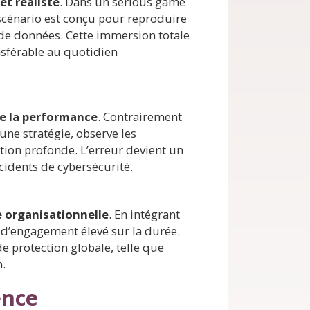
t réaliste
. Dans un serious game
e scénario est conçu pour reproduire
e de données. Cette immersion totale
sférable au quotidien
re la performance
. Contrairement
une stratégie, observe les
tion profonde. L’erreur devient un
cidents de cybersécurité.
e organisationnelle
. En intégrant
 d’engagement élevé sur la durée.
de protection globale, telle que
.
ence