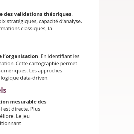
e des validations théoriques
.
x stratégiques, capacité d’analyse.
mations classiques, la
e l’organisation
. En identifiant les
mation. Cette cartographie permet
s numériques. Les approches
 logique data-driven.
ls
tion mesurable des
 est directe. Plus
méliore.
Le jeu
itionnant