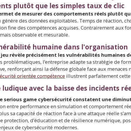
ts plutôt que les simples taux de clic
ermet de mesurer des comportements réels plutôt qu
u génère des données exploitables. Temps de réaction, choi
tion fine des compétences acquises. Contrairement aux for
 mais observable et mesurable.
nérabilité humaine dans l'organisation
jeu révèle précisément les vulnérabilités humaines d
s problématiques, l’entreprise adapte sa stratégie de for
tive, renforçant ainsi la défense globale face aux menace
écurité orientée compétence
illustrent parfaitement cette
ludique avec la baisse des incidents rée
le serious game cybersécurité constatent une diminu
tion entre performance en simulation et comportement réel
, plus sa capacité de réaction face à une attaque réelle s’a
de protection, d’éducation et de résilience numérique, pos
 enjeux de cybersécurité modernes.