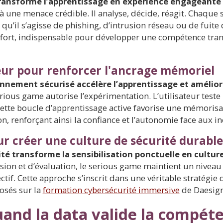
ransforme l’apprentissage en expérience engageante e
ce à une menace crédible. Il analyse, décide, réagit. Chaqu
, qu’il s’agisse de phishing, d’intrusion réseau ou de fuit
fort, indispensable pour développer une compétence tran
rreur pour renforcer l'ancrage mémoriel
ronnement sécurisé accélère l’apprentissage et amélio
ious game autorise l’expérimentation. L’utilisateur teste 
Cette boucle d’apprentissage active favorise une mémorisa
, renforçant ainsi la confiance et l’autonomie face aux in
ur créer une culture de sécurité durable
ité transforme la sensibilisation ponctuelle en cultur
ion et d’évaluation, le serious game maintient un niveau
ectif. Cette approche s’inscrit dans une véritable stratégie 
osés sur la
formation cybersécurité immersive
de Daesign
uand la data valide la compét