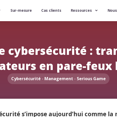
Sur-mesure
Cas clients
Ressources
Nous
 cybersécurité : tr
rateurs en pare-feux
Cybersécurité
-
Management
-
Serious Game
écurité s’impose aujourd’hui comme la m