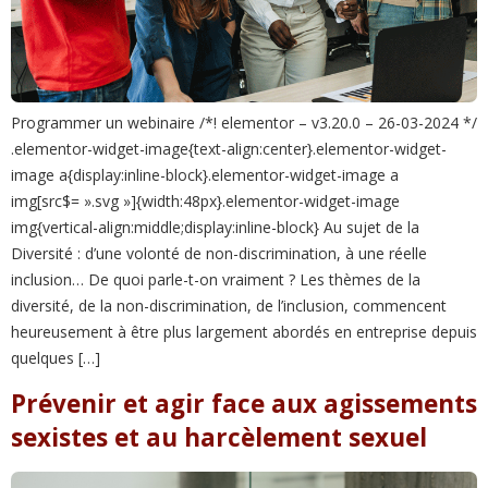
Programmer un webinaire /*! elementor – v3.20.0 – 26-03-2024 */
.elementor-widget-image{text-align:center}.elementor-widget-
image a{display:inline-block}.elementor-widget-image a
img[src$= ».svg »]{width:48px}.elementor-widget-image
img{vertical-align:middle;display:inline-block} Au sujet de la
Diversité : d’une volonté de non-discrimination, à une réelle
inclusion… De quoi parle-t-on vraiment ? Les thèmes de la
diversité, de la non-discrimination, de l’inclusion, commencent
heureusement à être plus largement abordés en entreprise depuis
quelques […]
Prévenir et agir face aux agissements
sexistes et au harcèlement sexuel