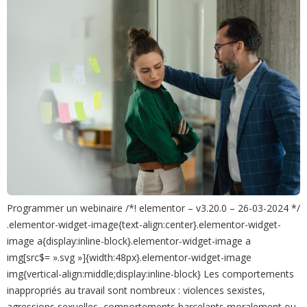
Programmer un webinaire /*! elementor – v3.20.0 – 26-03-2024 */
.elementor-widget-image{text-align:center}.elementor-widget-
image a{display:inline-block}.elementor-widget-image a
img[src$= ».svg »]{width:48px}.elementor-widget-image
img{vertical-align:middle;display:inline-block} Les comportements
inappropriés au travail sont nombreux : violences sexistes,
agressions sexuelles, comportements harcelants moralement ou