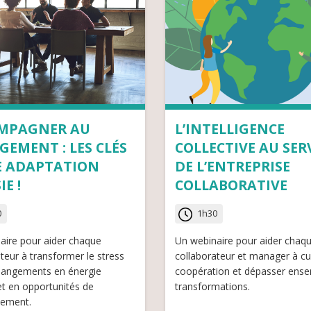
MPAGNER AU
L’INTELLIGENCE
EMENT : LES CLÉS
COLLECTIVE AU SER
E ADAPTATION
DE L’ENTREPRISE
E !
COLLABORATIVE
0
1h30
aire pour aider chaque
Un webinaire pour aider chaq
teur à transformer le stress
collaborateur et manager à cul
changements en énergie
coopération et dépasser ense
et en opportunités de
transformations.
ement.