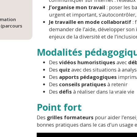
J’organise mon travail
: poser les b
urgent et important, s’autocontrôler,
rmation
Je travaille en mode collaboratif
: 
e (parcours
demander de l’aide, développer son i
enjeux de la diversité et de l’inclus
Modalités pédagogiq
Des
vidéos humoristiques
avec
déb
Des
quiz
avec des situations à analys
Des
apports pédagogiques
imprim
Des
conseils pratiques
à retenir
Des
défis
à réaliser dans la vraie vie
Point fort
Des
grilles formateurs
pour aider l’ensei
bonnes pratiques dans le cas d’un usage e