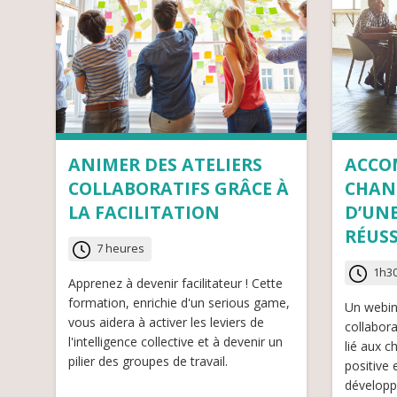
ANIMER DES ATELIERS
ACCO
COLLABORATIFS GRÂCE À
CHANG
LA FACILITATION
D’UN
RÉUSSI
7 heures
1h3
Apprenez à devenir facilitateur ! Cette
formation, enrichie d'un serious game,
Un webin
vous aidera à activer les leviers de
collabora
l'intelligence collective et à devenir un
lié aux 
pilier des groupes de travail.
positive 
développ