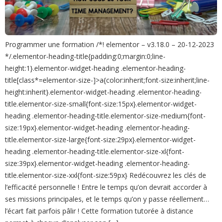
Programmer une formation /*! elementor – v3.18.0 – 20-12-2023
*/.elementor-heading-title{padding:0;margin:0;line-
height:1}.elementor-widget-heading .elementor-heading-
title[class*=elementor-size-]>a{color:inherit;font-size:inherit;line-
height:inherit}.elementor-widget-heading .elementor-heading-
title.elementor-size-small{font-size:15px}.elementor-widget-
heading .elementor-heading-title.elementor-size-medium{font-
size:19px}.elementor-widget-heading .elementor-heading-
title.elementor-size-large{font-size:29px}.elementor-widget-
heading .elementor-heading-title.elementor-size-xl{font-
size:39px}.elementor-widget-heading .elementor-heading-
title.elementor-size-xxl{font-size:59px} Redécouvrez les clés de
l’efficacité personnelle ! Entre le temps qu’on devrait accorder à
ses missions principales, et le temps qu’on y passe réellement…
l’écart fait parfois pâlir ! Cette formation tutorée à distance